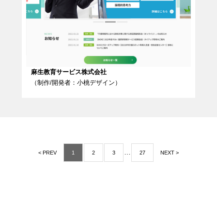
麻生教育サービス株式会社
（制作/開発者：小桃デザイン）
…
< PREV
1
2
3
27
NEXT >