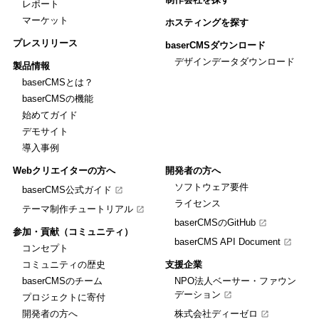
レポート
マーケット
ホスティングを探す
プレスリリース
baserCMSダウンロード
デザインデータダウンロード
製品情報
baserCMSとは？
baserCMSの機能
始めてガイド
デモサイト
導入事例
Webクリエイターの方へ
開発者の方へ
ソフトウェア要件
baserCMS公式ガイド
ライセンス
テーマ制作チュートリアル
baserCMSのGitHub
参加・貢献（コミュニティ）
baserCMS API Document
コンセプト
コミュニティの歴史
支援企業
baserCMSのチーム
NPO法人ベーサー・ファウン
デーション
プロジェクトに寄付
開発者の方へ
株式会社ディーゼロ