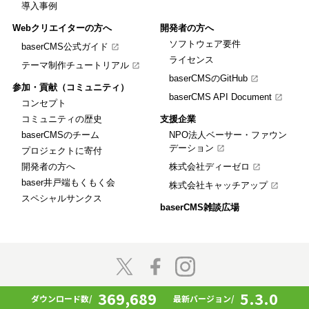
導入事例
Webクリエイターの方へ
開発者の方へ
ソフトウェア要件
baserCMS公式ガイド
ライセンス
テーマ制作チュートリアル
baserCMSのGitHub
参加・貢献（コミュニティ）
baserCMS API Document
コンセプト
コミュニティの歴史
支援企業
baserCMSのチーム
NPO法人ベーサー・ファウン
デーション
プロジェクトに寄付
開発者の方へ
株式会社ディーゼロ
baser井戸端もくもく会
株式会社キャッチアップ
スペシャルサンクス
baserCMS雑談広場
© 2009 - 2026 baserCMS All rights reserved.
369,689
5.3.0
ダウンロード数/
最新バージョン/