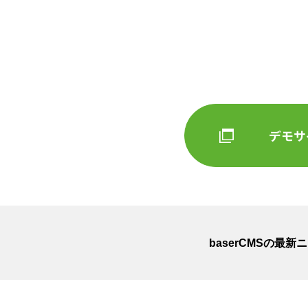
デモサ
baserCMSの最