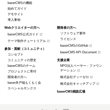
baserCMSの機能
始めてガイド
デモサイト
導入事例
Webクリエイターの方へ
開発者の方へ
ソフトウェア要件
baserCMS公式ガイド
ライセンス
テーマ制作チュートリアル
baserCMSのGitHub
参加・貢献（コミュニティ）
baserCMS API Document
コンセプト
コミュニティの歴史
支援企業
baserCMSのチーム
NPO法人ベーサー・ファウン
デーション
プロジェクトに寄付
開発者の方へ
株式会社ディーゼロ
baser井戸端もくもく会
株式会社キャッチアップ
スペシャルサンクス
baserCMS雑談広場