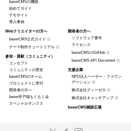
baserCMSの機能
始めてガイド
デモサイト
導入事例
Webクリエイターの方へ
開発者の方へ
ソフトウェア要件
baserCMS公式ガイド
ライセンス
テーマ制作チュートリアル
baserCMSのGitHub
参加・貢献（コミュニティ）
baserCMS API Document
コンセプト
コミュニティの歴史
支援企業
baserCMSのチーム
NPO法人ベーサー・ファウン
デーション
プロジェクトに寄付
開発者の方へ
株式会社ディーゼロ
baser井戸端もくもく会
株式会社キャッチアップ
スペシャルサンクス
baserCMS雑談広場