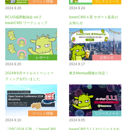
イベント情報
プレスリリース
2024.9.26
2024.9.24
BCUG福岡勉強会 vol.2
baserCMS４系 サポート延長の
baserCMS ワークショップ
お知らせ
レポート
お知らせ
2024.9.20
2024.9.17
2024年9月マイルストーンミー
東京Meetup開催が決定！
ティングを行いました
イベント情報
リリースノート
2024.9.10
2024.9.05
「OSC2024 広島」にbaserCMS
baserCMS 5.1.1 がリリースされ