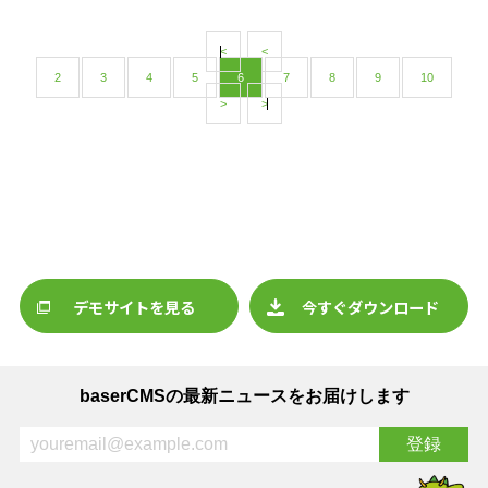
<
<
2
3
4
5
6
7
8
9
10
>
>
デモサイトを見る
今すぐダウンロード
baserCMSの最新ニュースをお届けします