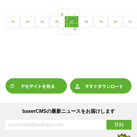
<
<
43
44
45
46
47
48
49
50
51
>
>
デモサイトを見る
今すぐダウンロード
baserCMSの最新ニュースをお届けします