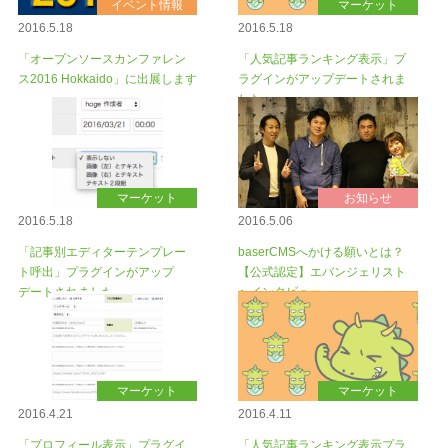
イベント情報
マーケット
2016.5.18
2016.5.18
「オープンソースカンファレン
「人気記事ランキング表示」プ
ス2016 Hokkaido」に出展します
ラグインがアップデートされま
した
マーケット
お知らせ
2016.5.18
2016.5.06
「記事別エディターテンプレー
baserCMSへかける願いとは？
ト呼出」プラグインがアップ
【公式認定】エバンジェリスト
デートされました
へインタビュー
マーケット
マーケット
2016.4.21
2016.4.11
「プロフィール表示」プラグイ
「人気記事ランキング表示プラ