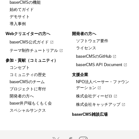
baserCMSの機能
始めてガイド
デモサイト
導入事例
Webクリエイターの方へ
開発者の方へ
ソフトウェア要件
baserCMS公式ガイド
ライセンス
テーマ制作チュートリアル
baserCMSのGitHub
参加・貢献（コミュニティ）
baserCMS API Document
コンセプト
コミュニティの歴史
支援企業
baserCMSのチーム
NPO法人ベーサー・ファウン
デーション
プロジェクトに寄付
開発者の方へ
株式会社ディーゼロ
baser井戸端もくもく会
株式会社キャッチアップ
スペシャルサンクス
baserCMS雑談広場