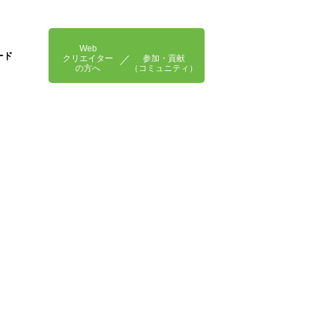
Web
ード
クリエイター
参加・貢献
の方へ
（コミュニティ）