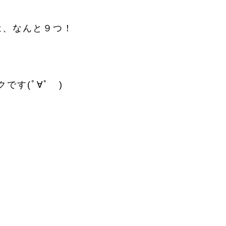
数は、なんと９つ！
です(ﾟ∀ﾟ )