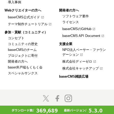
導入事例
Webクリエイターの方へ
開発者の方へ
ソフトウェア要件
baserCMS公式ガイド
ライセンス
テーマ制作チュートリアル
baserCMSのGitHub
参加・貢献（コミュニティ）
baserCMS API Document
コンセプト
コミュニティの歴史
支援企業
baserCMSのチーム
NPO法人ベーサー・ファウン
デーション
プロジェクトに寄付
開発者の方へ
株式会社ディーゼロ
baser井戸端もくもく会
株式会社キャッチアップ
スペシャルサンクス
baserCMS雑談広場
© 2009 - 2026 baserCMS All rights reserved.
369,689
5.3.0
ダウンロード数/
最新バージョン/