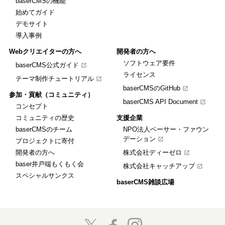
baserCMSの機能
始めてガイド
デモサイト
導入事例
Webクリエイターの方へ
開発者の方へ
ソフトウェア要件
baserCMS公式ガイド
ライセンス
テーマ制作チュートリアル
baserCMSのGitHub
参加・貢献（コミュニティ）
baserCMS API Document
コンセプト
コミュニティの歴史
支援企業
baserCMSのチーム
NPO法人ベーサー・ファウン
デーション
プロジェクトに寄付
開発者の方へ
株式会社ディーゼロ
baser井戸端もくもく会
株式会社キャッチアップ
スペシャルサンクス
baserCMS雑談広場