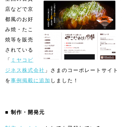
店などで京
都風のお好
み焼・たこ
焼等を販売
されている
「
ミヤコビ
ジネス株式会社
」さまのコーポレートサイト
を
事例掲載に追加
しました！
■ 制作・開発元