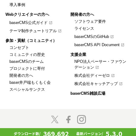
導入事例
Webクリエイターの方へ
開発者の方へ
ソフトウェア要件
baserCMS公式ガイド
ライセンス
テーマ制作チュートリアル
baserCMSのGitHub
参加・貢献（コミュニティ）
baserCMS API Document
コンセプト
コミュニティの歴史
支援企業
baserCMSのチーム
NPO法人ベーサー・ファウン
デーション
プロジェクトに寄付
開発者の方へ
株式会社ディーゼロ
baser井戸端もくもく会
株式会社キャッチアップ
スペシャルサンクス
baserCMS雑談広場
© 2009 - 2026 baserCMS All rights reserved.
369,692
5.3.0
ダウンロード数/
最新バージョン/